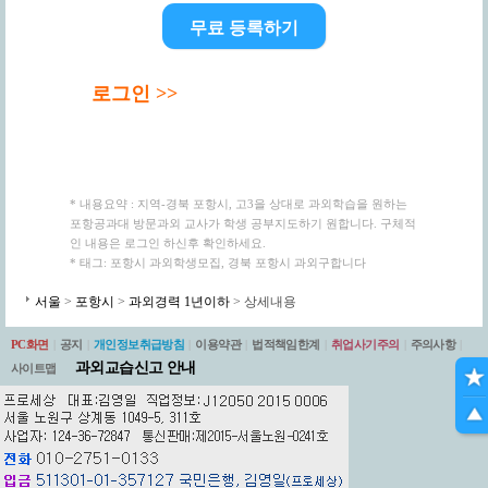
무료 등록하기
로그인 >>
* 내용요약 : 지역-경북 포항시, 고3을 상대로 과외학습을 원하는
포항공과대 방문과외 교사가 학생 공부지도하기 원합니다. 구체적
인 내용은 로그인 하신후 확인하세요.
* 태그: 포항시 과외학생모집, 경북 포항시 과외구합니다
서울
>
포항시
>
과외경력 1년이하
> 상세내용
PC화면
|
공지
|
개인정보취급방침
|
이용약관
|
법적책임한계
|
취업사기주의
|
주의사항
|
과외교습신고 안내
사이트맵