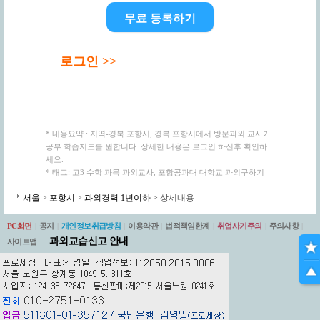
무료 등록하기
로그인 >>
* 내용요약 : 지역-경북 포항시, 경북 포항시에서 방문과외 교사가
공부 학습지도를 원합니다. 상세한 내용은 로그인 하신후 확인하
세요.
* 태그: 고3 수학 과목 과외교사, 포항공과대 대학교 과외구하기
서울
>
포항시
>
과외경력 1년이하
> 상세내용
PC화면
|
공지
|
개인정보취급방침
|
이용약관
|
법적책임한계
|
취업사기주의
|
주의사항
|
과외교습신고 안내
사이트맵