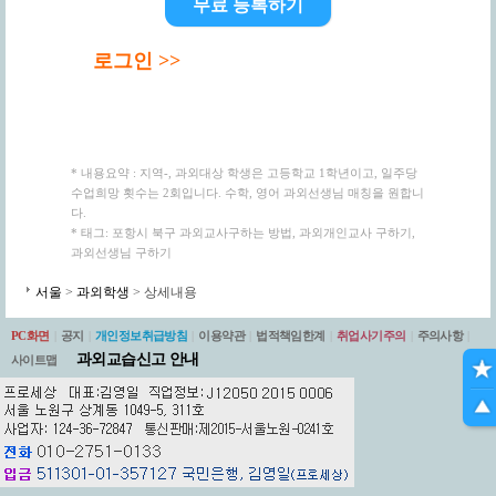
무료 등록하기
로그인 >>
* 내용요약 : 지역-, 과외대상 학생은 고등학교 1학년이고, 일주당
수업희망 횟수는 2회입니다. 수학, 영어 과외선생님 매칭을 원합니
다.
* 태그: 포항시 북구 과외교사구하는 방법, 과외개인교사 구하기,
과외선생님 구하기
서울
>
과외학생
> 상세내용
PC화면
|
공지
|
개인정보취급방침
|
이용약관
|
법적책임한계
|
취업사기주의
|
주의사항
|
과외교습신고 안내
사이트맵