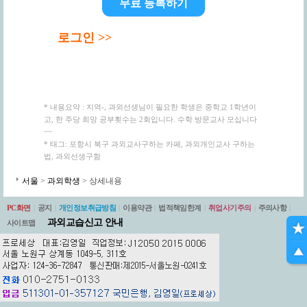
무료 등록하기
로그인 >>
* 내용요약 : 지역-, 과외선생님이 필요한 학생은 중학교 1학년이
고, 한 주당 희망 공부횟수는 2회입니다. 수학 방문교사 모십니다
~~
* 태그: 포항시 북구 과외교사구하는 카페, 과외개인교사 구하는
법, 과외선생구함
서울
>
과외학생
> 상세내용
PC화면
|
공지
|
개인정보취급방침
|
이용약관
|
법적책임한계
|
취업사기주의
|
주의사항
|
과외교습신고 안내
사이트맵