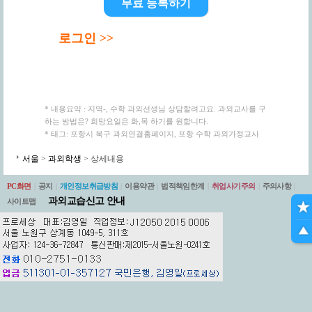
무료 등록하기
로그인 >>
* 내용요약 : 지역-, 수학 과외선생님 상담할려고요. 과외교사를 구
하는 방법은? 희망요일은 화,목 하기를 원합니다.
* 태그: 포항시 북구 과외연결홈페이지, 포항 수학 과외가정교사
서울
>
과외학생
> 상세내용
PC화면
|
공지
|
개인정보취급방침
|
이용약관
|
법적책임한계
|
취업사기주의
|
주의사항
|
과외교습신고 안내
사이트맵