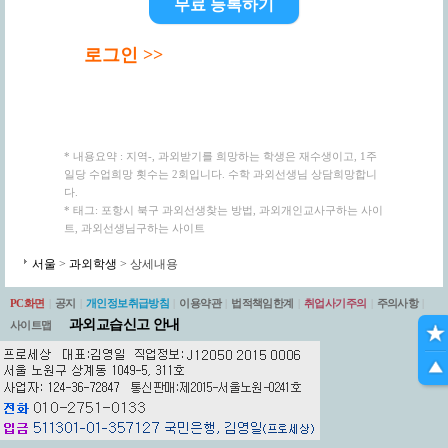
무료 등록하기
로그인 >>
* 내용요약 : 지역-, 과외받기를 희망하는 학생은 재수생이고, 1주
일당 수업희망 횟수는 2회입니다. 수학 과외선생님 상담희망합니
다.
* 태그: 포항시 북구 과외선생찾는 방법, 과외개인교사구하는 사이
트, 과외선생님구하는 사이트
서울
>
과외학생
> 상세내용
PC화면
|
공지
|
개인정보취급방침
|
이용약관
|
법적책임한계
|
취업사기주의
|
주의사항
|
과외교습신고 안내
사이트맵