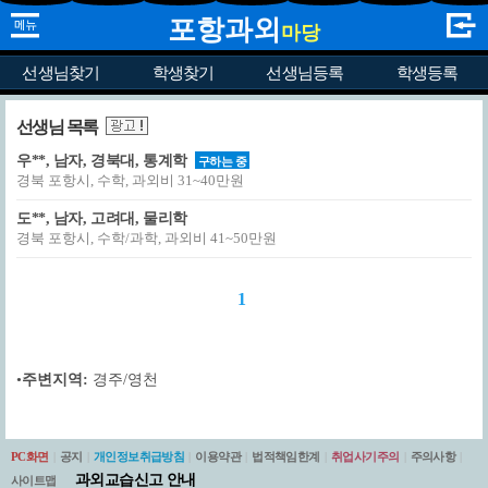
포항과외
마당
선생님찾기
학생찾기
선생님등록
학생등록
선생님 목록
우**, 남자, 경북대, 통계학
구하는 중
경북 포항시, 수학, 과외비 31~40만원
도**, 남자, 고려대, 물리학
경북 포항시, 수학/과학, 과외비 41~50만원
1
•
주변지역:
경주/영천
PC화면
|
공지
|
개인정보취급방침
|
이용약관
|
법적책임한계
|
취업사기주의
|
주의사항
|
과외교습신고 안내
사이트맵