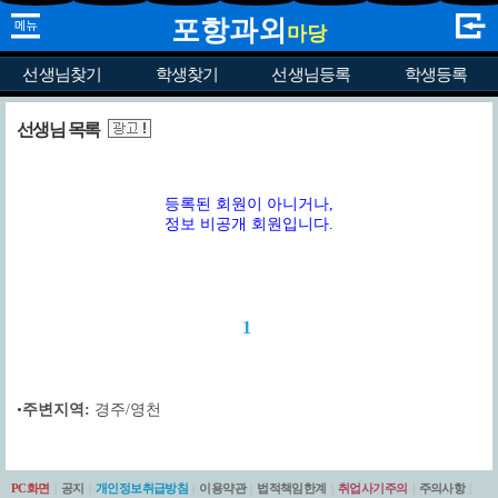
포항과외
마당
선생님찾기
학생찾기
선생님등록
학생등록
선생님 목록
등록된 회원이 아니거나,
정보 비공개 회원입니다.
1
•
주변지역:
경주/영천
PC화면
|
공지
|
개인정보취급방침
|
이용약관
|
법적책임한계
|
취업사기주의
|
주의사항
|