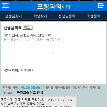
포항과외
마당
선생님찾기
학생찾기
선생님등록
학생등록
선생님 목록
이**, 남자, 포항공과대, 생명과학
경북 포항시, 수학/과학, 과외비 61~70만원
1
•
주변지역:
경주/영천
PC화면
|
공지
|
개인정보취급방침
|
이용약관
|
법적책임한계
|
취업사기주의
|
주의사항
|
과외교습신고 안내
사이트맵