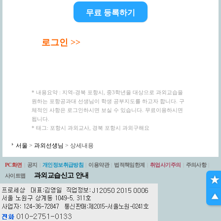
무료 등록하기
로그인 >>
* 내용요약 : 지역-경북 포항시, 중3학년을 대상으로 과외교습을
원하는 포항공과대 선생님이 학생 공부지도를 하고자 합니다. 구
체적인 사항은 로그인하시면 보실 수 있습니다. 무료이용하시면
됩니다.
* 태그: 포항시 과외교사, 경북 포항시 과외구해요
서울
>
과외선생님
> 상세내용
PC화면
|
공지
|
개인정보취급방침
|
이용약관
|
법적책임한계
|
취업사기주의
|
주의사항
|
과외교습신고 안내
사이트맵