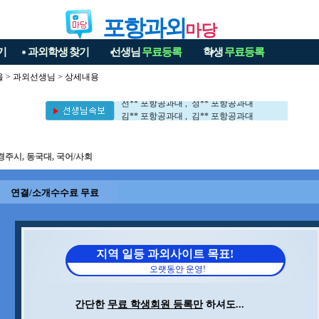
포항과외
마당
기
과외학생
찾기
선생님
무료등록
학생
무료등록
울
>
과외선생님
> 상세내용
이** 포항공과대 , 이** 서강대
전** 포항공과대 , 정** 포항공과대
김** 포항공과대 , 김** 포항공과대
김** 세멜바이스대 , 차** 포항공과대
이** 포항공과대 , 이** 서강대
전** 포항공과대 , 정** 포항공과대
경주시, 동국대, 국어/사회
김** 포항공과대 , 김** 포항공과대
김** 세멜바이스대 , 차** 포항공과대
연결/소개수수료 무료
지역 일등 과외사이트 목표!
오랫동안 운영!
간단한
무료 학생회원 등록만
하셔도...