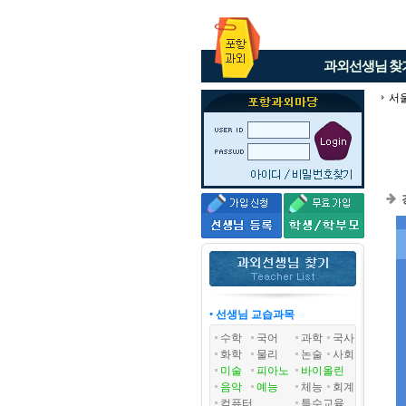
과외선생님
찾
서
• 선생님 교습과목
수학
국어
과학
국사
화학
물리
논술
사회
미술
피아노
바이올린
음악
예능
체능
회계
컴퓨터
특수교육