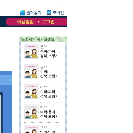
이용방법
로그인
포항지역 과외선생님
문**
수학/과학
경북 포항시
권**
수학/
경북 포항시
이**
수학/과학
경북 포항시
장**
수학/물리
경북 포항시
구**
영어/영어