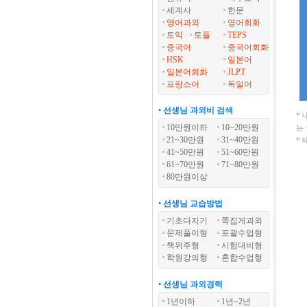
세계사
한문
영어과외
영어회화
토익
토플
TEPS
중국어
중국어회화
HSK
일본어
일본어회화
JLPT
프랑스어
독일어
• 선생님 과외비 검색
*
10만원이하
10~20만원
는
21~30만원
31~40만원
* 
41~50만원
51~60만원
61~70만원
71~80만원
80만원이상
• 선생님 교습방법
기초다지기
쪽집게과외
문제풀이형
포괄수업형
책위주형
시험대비형
학원강의형
혼합수업형
• 선생님 과외경력
1년이하
1년~2년