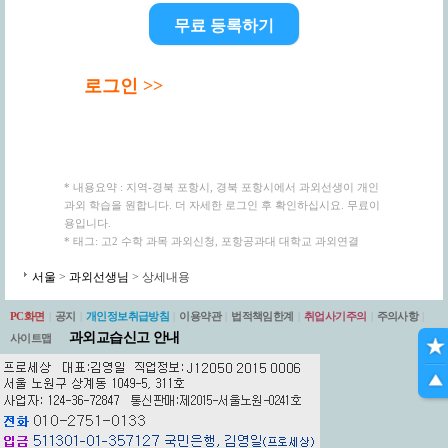
무료 등록하기
로그인 >>
* 내용요약 : 지역-경북 포항시, 경북 포항시에서 과외선생이 개인
과외 학습을 원합니다. 더 자세한 로그인 후 확인하십시요. 무료이
용입니다.
* 태그: 고2 수학 과목 과외신청, 포항공과대 대학교 과외연결
서울
>
과외선생님
> 상세내용
PC화면
|
공지
|
개인정보취급방침
|
이용약관
|
법적책임한계
|
취업사기주의
|
주의사항
|
과외교습신고 안내
사이트맵